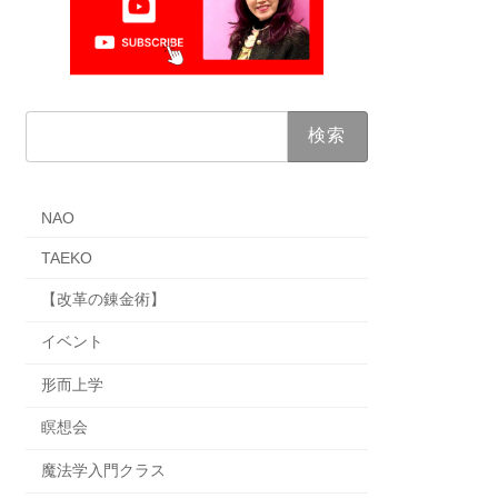
検
索:
NAO
TAEKO
【改革の錬金術】
イベント
形而上学
瞑想会
魔法学入門クラス