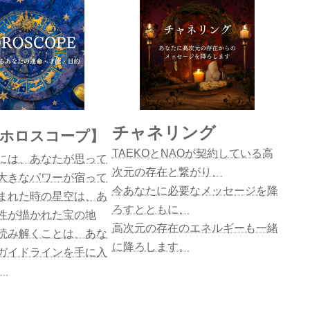
チャネリング
【ホロスコープ】
TAEKOとNAOが契約している高
には、あなたが思って
次元の存在と繋がり、
大きなパワーが宿って
今あなたに必要なメッセージを降
まれた時の星空は、あ
ろすとともに、
性が描かれた宝の地
高次元の存在のエネルギーも一緒
読み解くことは、あな
に降ろします。
ガイドラインを手に入
。