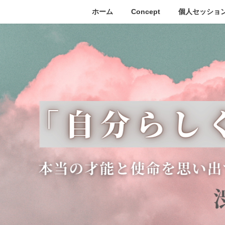
コ
ナ
ホーム
Concept
個人セッショ
ン
ビ
テ
ゲ
ン
ー
ツ
シ
へ
ョ
ス
ン
キ
に
ッ
移
プ
動