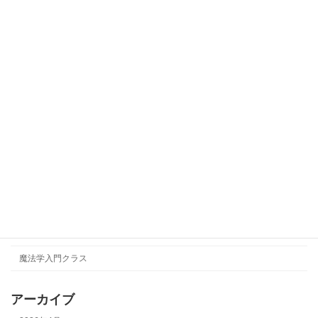
2025年12月15日
カテゴリー
NAO
TAEKO
【改革の錬金術】
イベント
形而上学
瞑想会
魔法学入門クラス
アーカイブ