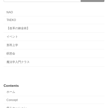
NAO
TAEKO
【改革の錬金術】
イベント
形而上学
瞑想会
魔法学入門クラス
Contents
ホーム
Concept
個人セッション